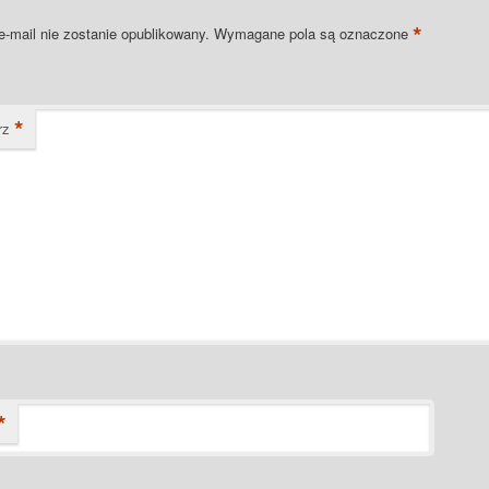
*
e-mail nie zostanie opublikowany.
Wymagane pola są oznaczone
*
rz
*