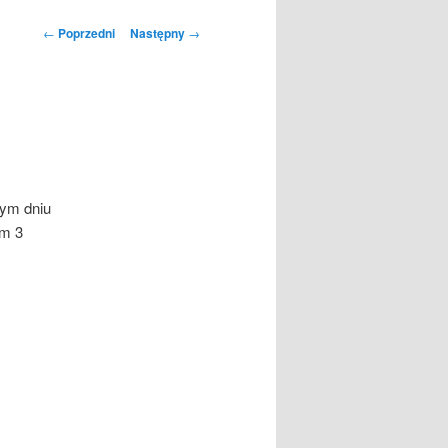
Nawigacja
←
Poprzedni
Następny
→
wpisu
tym dniu
em 3