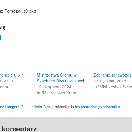
sz Tomczak (0 pkt)
SIĘ:
Click
to
share
on
Facebook
(Opens
in
new
w)
window)
w tempie 0,5 h
Mistrzostwa Śremu w
Zebranie sprawozd
a, 2023
Szachach Błyskawicznych
13 stycznia, 2018
egorii"
12 listopada, 2024
In "Mistrzostwa Sekcj
In "Mistrzostwa Śremu"
ez kategorii
. Autor:
admin
. Dodaj zakładkę do
bezpośredniego odnośnika
.
 komentarz