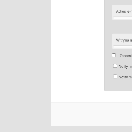
Adres e-
Witryna i
Zapamię
Notify m
Notify m