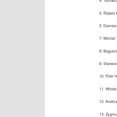
4. Tomasz
5. Robert L
5. Damian
7. Michał
8. Bogusła
8. Stanisł
10. Piotr 
11. Włodz
12. Andrze
13. Zygmu