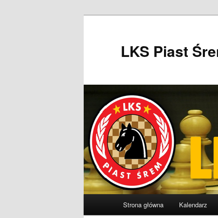
Przeskocz
do
tekstu
LKS Piast Śr
Główne
Strona główna
Kalendarz
menu