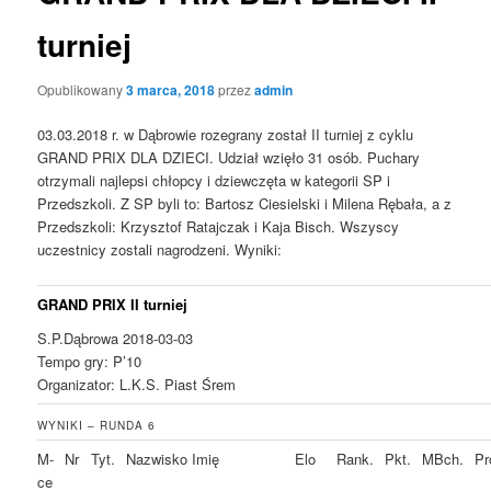
turniej
Opublikowany
3 marca, 2018
przez
admin
03.03.2018 r. w Dąbrowie rozegrany został II turniej z cyklu
GRAND PRIX DLA DZIECI. Udział wzięło 31 osób. Puchary
otrzymali najlepsi chłopcy i dziewczęta w kategorii SP i
Przedszkoli. Z SP byli to: Bartosz Ciesielski i Milena Rębała, a z
Przedszkoli: Krzysztof Ratajczak i Kaja Bisch. Wszyscy
uczestnicy zostali nagrodzeni. Wyniki:
GRAND PRIX II turniej
S.P.Dąbrowa 2018-03-03
Tempo gry: P’10
Organizator: L.K.S. Piast Śrem
WYNIKI – RUNDA 6
M-
Nr
Tyt.
Nazwisko Imię
Elo
Rank.
Pkt.
MBch.
Pr
ce