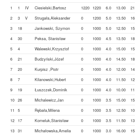
1
1
IV
Ciesielski,Bartosz
1220
1220
6.0
13.00
21
2
3
V
Strugała,Aleksander
0
1200
5.0
13.50
16
3
18
Jankowski, Szymon
0
1000
5.0
12.50
15
4
30
Peksa, Stanisław
0
1000
4.5
13.50
18
5
4
Walewski,Krzysztof
0
1000
4.0
15.00
15
6
21
Budzyński,Józef
0
1000
4.0
14.50
18
7
20
Kurpisz ,Piotr
0
1000
4.0
12.00
14
8
7
Kilanowski,Hubert
0
1000
4.0
11.50
12
9
19
Łuszczek,Dominik
0
1000
4.0
10.00
11
10
26
Michalewicz,Jan
0
1000
3.5
15.00
15
11
5
Rębała,Milena
0
1000
3.5
12.50
10
12
17
Korneluk,Stanisław
0
1000
3.5
11.50
13
13
31
Michałowska,Amelia
0
1000
3.0
16.00
15