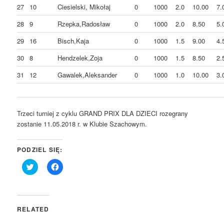
27
10
Ciesielski, Mikołaj
0
1000
2.0
10.00
7.
28
9
Rzepka,Radosław
0
1000
2.0
8.50
5.
29
16
Bisch,Kaja
0
1000
1.5
9.00
4.
30
8
Hendzelek,Zoja
0
1000
1.5
8.50
2.
31
12
Gawalek,Aleksander
0
1000
1.0
10.00
3.
Trzeci turniej z cyklu GRAND PRIX DLA DZIECI rozegrany
zostanie 11.05.2018 r. w Klubie Szachowym.
PODZIEL SIĘ:
Click
Click
to
to
share
share
on
on
Twitter
Facebook
(Opens
(Opens
in
in
RELATED
new
new
window)
window)