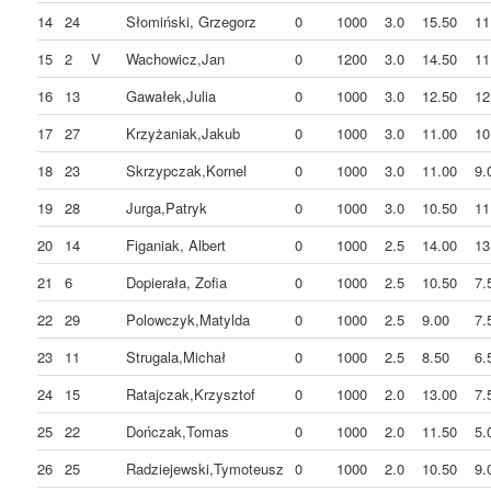
14
24
Słomiński, Grzegorz
0
1000
3.0
15.50
11
15
2
V
Wachowicz,Jan
0
1200
3.0
14.50
11
16
13
Gawałek,Julia
0
1000
3.0
12.50
12
17
27
Krzyżaniak,Jakub
0
1000
3.0
11.00
10
18
23
Skrzypczak,Kornel
0
1000
3.0
11.00
9.
19
28
Jurga,Patryk
0
1000
3.0
10.50
11
20
14
Figaniak, Albert
0
1000
2.5
14.00
13
21
6
Dopierała, Zofia
0
1000
2.5
10.50
7.
22
29
Polowczyk,Matylda
0
1000
2.5
9.00
7.
23
11
Strugala,Michał
0
1000
2.5
8.50
6.
24
15
Ratajczak,Krzysztof
0
1000
2.0
13.00
7.
25
22
Dończak,Tomas
0
1000
2.0
11.50
5.
26
25
Radziejewski,Tymoteusz
0
1000
2.0
10.50
9.