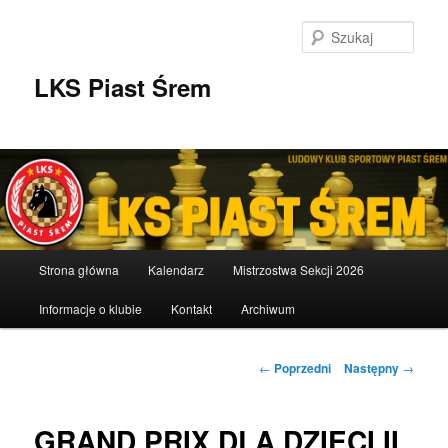
Przeskocz
do
Szuka
tekstu
LKS Piast Śrem
Główne
Strona główna
Kalendarz
Mistrzostwa Sekcji 2026
menu
Informacje o klubie
Kontakt
Archiwum
Nawigacja
←
Poprzedni
Następny
→
wpisu
GRAND PRIX DLA DZIECI II