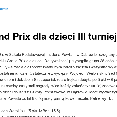
admin
d Prix dla dzieci III turniej
 r. w Szkole Podstawowej im. Jana Pawła II w Dąbrowie rozegrany zo
cyklu Grand Prix dla dzieci. Do rywalizacji przystąpiła grupa 28 osób,
. Rywalizacja o czołowe lokaty była bardzo zacięta i wszystko wyjaś
ostatniej rundzie. Ostatecznie zwyciężył Wojciech Werbliński przed
wiczem i Jakubem Szczepaniak (cała trójka zdobyła po 5 pkt w 6 pa
czestnicy otrzymali nagrody, więc każdy zakończył turniej zadowol
 dzieci do lat 8 z Szkoły Podstawowej w Dąbrowie, które wywalczy
ostw Powiatu do lat 8 otrzymały pamiątkowe medale. Pełne wyniki:
iech Werbliński (5 pkt, MBch. 15,5)
łaj Worsztynowicz (5 pkt, MBch. 15, Bch. 22)