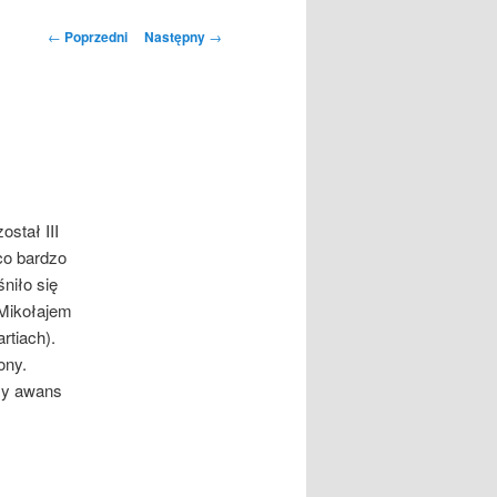
Nawigacja
←
Poprzedni
Następny
→
wpisu
stał III
 co bardzo
niło się
 Mikołajem
rtiach).
ony.
ły awans