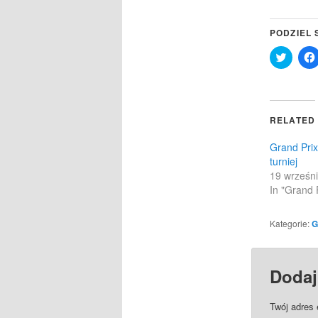
PODZIEL 
Click
to
share
on
Twitter
(Opens
in
RELATED
new
windo
Grand Prix
turniej
19 wrześn
In "Grand P
Kategorie:
G
Dodaj
Twój adres 