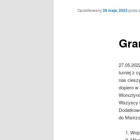
Opublikowany
28 maja, 2022
przez
Gran
27.05.2022
turniej z 
nas cieszy
dopiero w 
Worsztyno
Wszyscy u
Dodatkowo
do Mistrz
Wojc
Miko