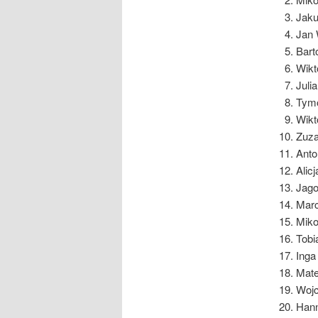
Jaku
Jan 
Bart
Wikt
Juli
Tymo
Wikt
Zuza
Anto
Alic
Jago
Marc
Miko
Tobi
Inga
Mate
Wojc
Hann