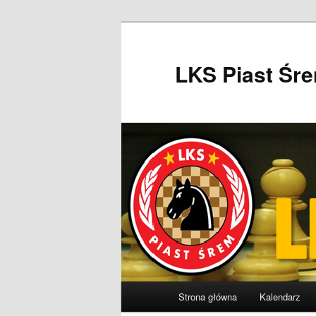
Przeskocz
do
tekstu
LKS Piast Śr
Główne
Strona główna
Kalendarz
menu