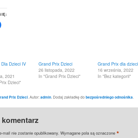
SIĘ:
Click
to
share
on
Facebook
(Opens
in
new
w)
window)
 Dla Dzieci IV
Grand Prix Dzieci
Grand Prix dla dziec
26 listopada, 2022
16 września, 2022
ia, 2021
In "Grand Prix Dzieci"
In "Bez kategorii"
rix Dzieci"
rand Prix Dzieci
. Autor:
admin
. Dodaj zakładkę do
bezpośredniego odnośnika
.
 komentarz
*
e-mail nie zostanie opublikowany.
Wymagane pola są oznaczone