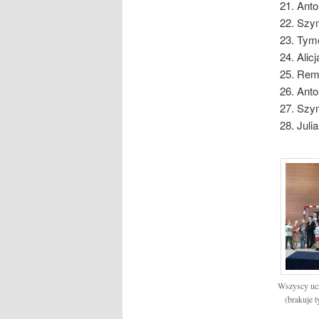
Anto
Szym
Tymo
Alic
Remu
Anto
Szym
Julia
Wszyscy ucz
(brakuje 