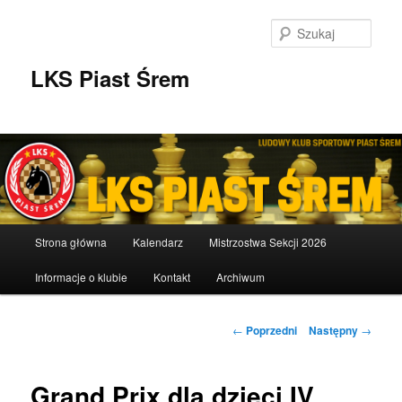
Przeskocz
do
Szuka
tekstu
LKS Piast Śrem
Główne
Strona główna
Kalendarz
Mistrzostwa Sekcji 2026
menu
Informacje o klubie
Kontakt
Archiwum
Nawigacja
←
Poprzedni
Następny
→
wpisu
Grand Prix dla dzieci IV