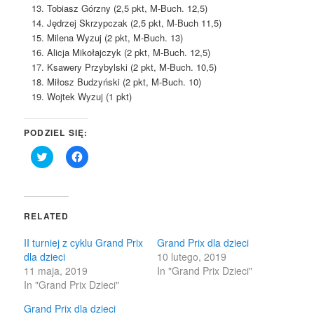
Tobiasz Górzny (2,5 pkt, M-Buch. 12,5)
Jędrzej Skrzypczak (2,5 pkt, M-Buch 11,5)
Milena Wyzuj (2 pkt, M-Buch. 13)
Alicja Mikołajczyk (2 pkt, M-Buch. 12,5)
Ksawery Przybylski (2 pkt, M-Buch. 10,5)
Miłosz Budzyński (2 pkt, M-Buch. 10)
Wojtek Wyzuj (1 pkt)
PODZIEL SIĘ:
Click
Click
to
to
share
share
on
on
Twitter
Facebook
(Opens
(Opens
in
in
RELATED
new
new
window)
window)
II turniej z cyklu Grand Prix
Grand Prix dla dzieci
dla dzieci
10 lutego, 2019
11 maja, 2019
In "Grand Prix Dzieci"
In "Grand Prix Dzieci"
Grand Prix dla dzieci