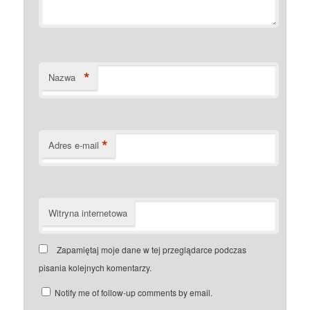
*
Nazwa
*
Adres e-mail
Witryna internetowa
Zapamiętaj moje dane w tej przeglądarce podczas
pisania kolejnych komentarzy.
Notify me of follow-up comments by email.