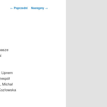
Nawigacja
←
Poprzedni
Następny
→
wpisu
 nasze
i
z Lipnem
 zespół
), Michał
 Kozłowska