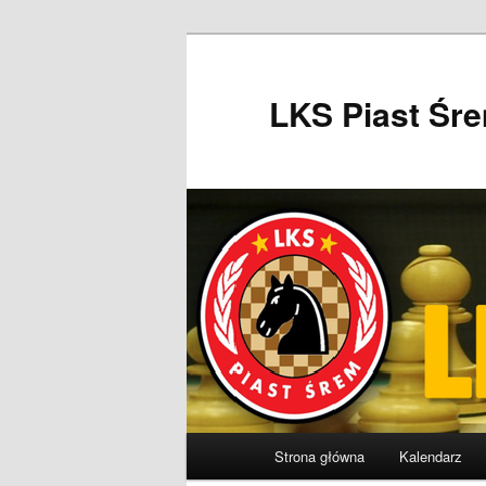
Przeskocz
do
tekstu
LKS Piast Śr
Główne
Strona główna
Kalendarz
menu