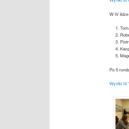
W IV lidz
Tom
Robe
Piot
Kacp
Magd
Po 5 rund
Wyniki IV