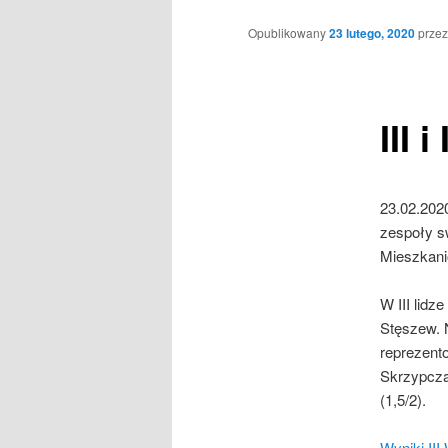
Opublikowany
23 lutego, 2020
prze
III 
23.02.2020
zespoły s
Mieszkani
W III lid
Stęszew. 
reprezento
Skrzypczak
(1,5/2).
Wyniki II