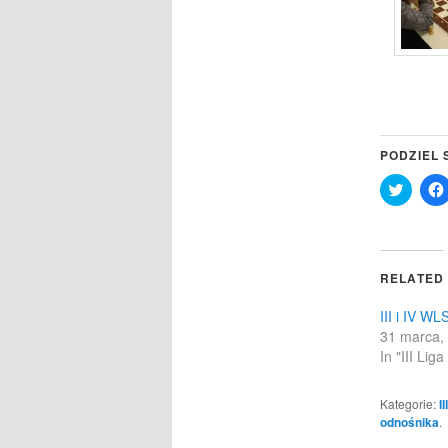
PODZIEL 
Click
to
share
on
Twitter
(Opens
in
RELATED
new
windo
III i IV WL
31 marca,
In "III Lig
Kategorie:
I
odnośnika
.