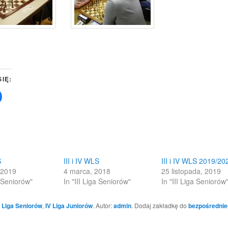
SIĘ:
Click
to
share
on
Facebook
(Opens
in
new
w)
window)
S
III i IV WLS
III i IV WLS 2019/20
 2019
4 marca, 2018
25 listopada, 2019
a Seniorów"
In "III Liga Seniorów"
In "III Liga Seniorów
II Liga Seniorów
,
IV Liga Juniorów
. Autor:
admin
. Dodaj zakładkę do
bezpośrednie