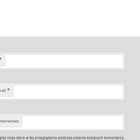
*
*
mail
nternetowa
taj moje dane w tej przeglądarce podczas pisania kolejnych komentarzy.