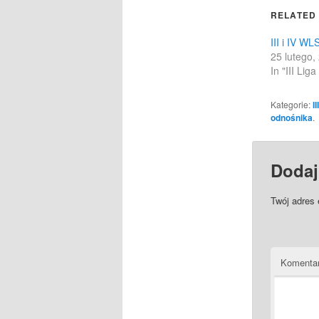
in
RELATED
new
windo
III i IV WL
25 lutego,
In "III Lig
Kategorie:
I
odnośnika
.
Dodaj
Twój adres 
Komenta