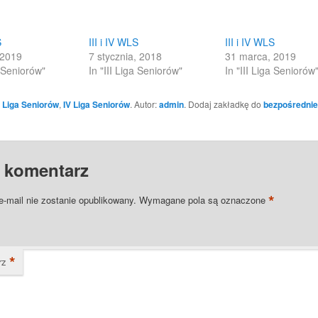
in
new
w)
window)
S
III i IV WLS
III i IV WLS
 2019
7 stycznia, 2018
31 marca, 2019
a Seniorów"
In "III Liga Seniorów"
In "III Liga Seniorów
II Liga Seniorów
,
IV Liga Seniorów
. Autor:
admin
. Dodaj zakładkę do
bezpośredni
 komentarz
*
e-mail nie zostanie opublikowany.
Wymagane pola są oznaczone
*
rz