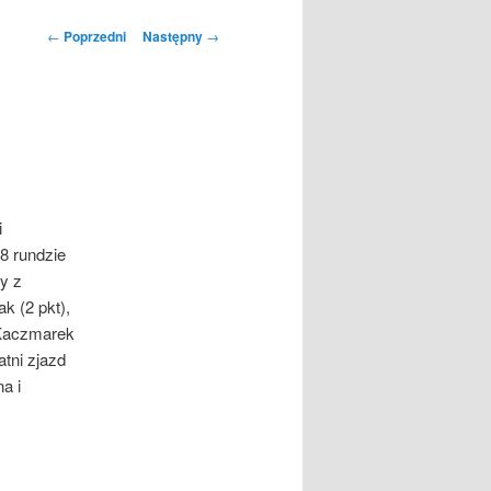
Nawigacja
←
Poprzedni
Następny
→
wpisu
i
8 rundzie
y z
k (2 pkt),
r Kaczmarek
tni zjazd
a i