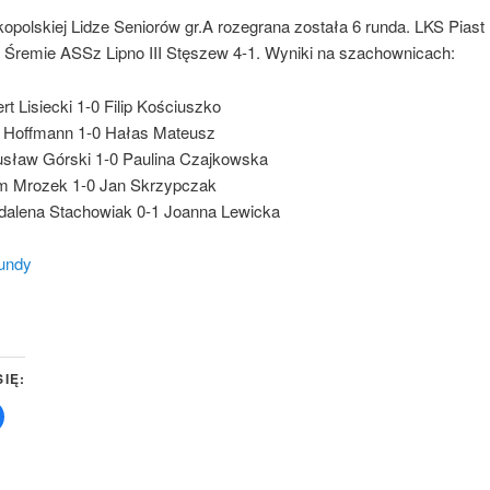
opolskiej Lidze Seniorów gr.A rozegrana została 6 runda. LKS Piast 
 Śremie ASSz Lipno III Stęszew 4-1. Wyniki na szachownicach:
rt Lisiecki 1-0 Filip Kościuszko
r Hoffmann 1-0 Hałas Mateusz
sław Górski 1-0 Paulina Czajkowska
 Mrozek 1-0 Jan Skrzypczak
alena Stachowiak 0-1 Joanna Lewicka
rundy
SIĘ:
Click
to
share
on
Facebook
(Opens