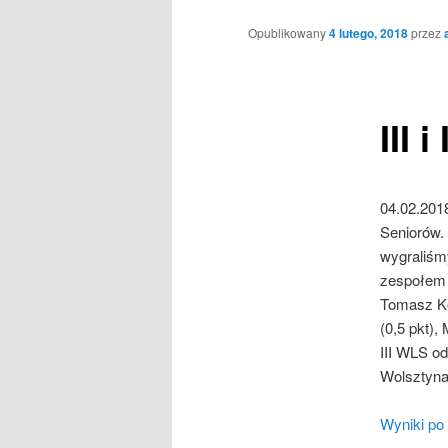
Opublikowany
4 lutego, 2018
przez
III 
04.02.2018
Seniorów.
wygraliśm
zespołem 
Tomasz Koz
(0,5 pkt),
III WLS o
Wolsztyna
Wyniki po