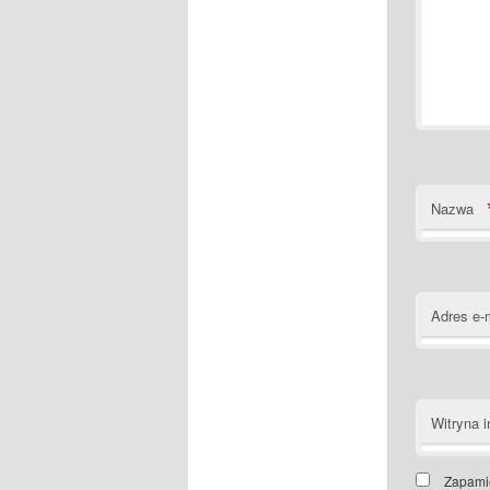
Nazwa
Adres e-
Witryna i
Zapamię