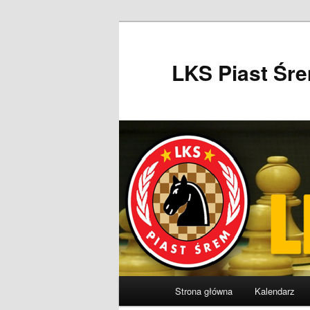
Przeskocz
do
tekstu
LKS Piast Śr
Główne
Strona główna
Kalendarz
menu