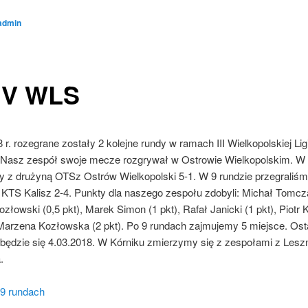
admin
i IV WLS
 r. rozegrane zostały 2 kolejne rundy w ramach III Wielkopolskiej Lig
 Nasz zespół swoje mecze rozgrywał w Ostrowie Wielkopolskim. W 
y z drużyną OTSz Ostrów Wielkopolski 5-1. W 9 rundzie przegraliśm
KTS Kalisz 2-4. Punkty dla naszego zespołu zdobyli: Michał Tomcza
łowski (0,5 pkt), Marek Simon (1 pkt), Rafał Janicki (1 pkt), Piot
 Marzena Kozłowska (2 pkt). Po 9 rundach zajmujemy 5 miejsce. Osta
dbędzie się 4.03.2018. W Kórniku zmierzymy się z zespołami z Leszn
.
 9 rundach