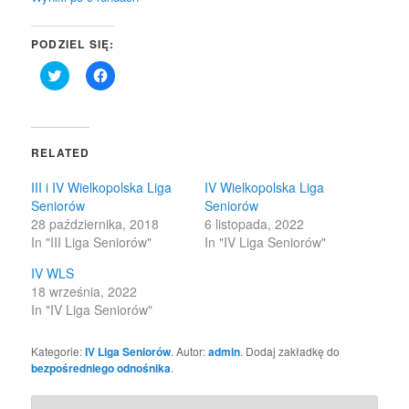
PODZIEL SIĘ:
Click
Click
to
to
share
share
on
on
Twitter
Facebook
(Opens
(Opens
in
in
RELATED
new
new
window)
window)
III i IV Wielkopolska Liga
IV Wielkopolska Liga
Seniorów
Seniorów
28 października, 2018
6 listopada, 2022
In "III Liga Seniorów"
In "IV Liga Seniorów"
IV WLS
18 września, 2022
In "IV Liga Seniorów"
Kategorie:
IV Liga Seniorów
. Autor:
admin
. Dodaj zakładkę do
bezpośredniego odnośnika
.