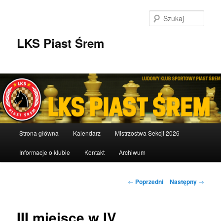
Przeskocz
do
Szuka
tekstu
LKS Piast Śrem
Główne
Strona główna
Kalendarz
Mistrzostwa Sekcji 2026
menu
Informacje o klubie
Kontakt
Archiwum
Nawigacja
←
Poprzedni
Następny
→
wpisu
III miejsce w IV