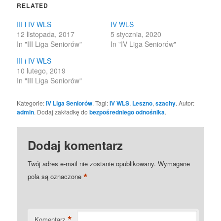
in
in
RELATED
new
new
window)
window)
III i IV WLS
IV WLS
12 listopada, 2017
5 stycznia, 2020
In "III Liga Seniorów"
In "IV Liga Seniorów"
III i IV WLS
10 lutego, 2019
In "III Liga Seniorów"
Kategorie:
IV Liga Seniorów
. Tagi:
IV WLS
,
Leszno
,
szachy
. Autor:
admin
. Dodaj zakładkę do
bezpośredniego odnośnika
.
Dodaj komentarz
Twój adres e-mail nie zostanie opublikowany.
Wymagane
*
pola są oznaczone
*
Komentarz