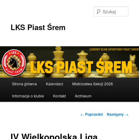
Przeskocz
do
Szuka
tekstu
LKS Piast Śrem
Główne
Strona główna
Kalendarz
Mistrzostwa Sekcji 2026
menu
Informacje o klubie
Kontakt
Archiwum
Nawigacja
←
Poprzedni
Następny
→
wpisu
IV Wielkopolska Liga