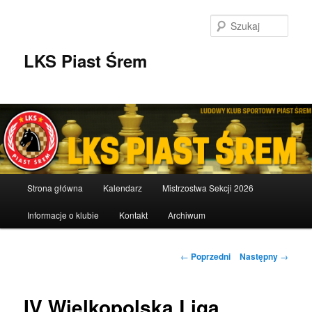
Przeskocz
do
Szuka
tekstu
LKS Piast Śrem
Główne
Strona główna
Kalendarz
Mistrzostwa Sekcji 2026
menu
Informacje o klubie
Kontakt
Archiwum
Nawigacja
←
Poprzedni
Następny
→
wpisu
IV Wielkopolska Liga