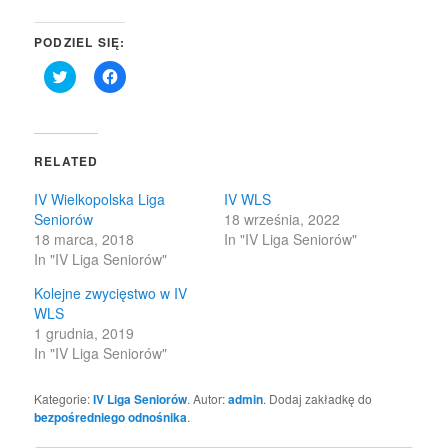
PODZIEL SIĘ:
Click
Click
to
to
share
share
on
on
Twitter
Facebook
(Opens
(Opens
in
in
RELATED
new
new
window)
window)
IV Wielkopolska Liga
IV WLS
Seniorów
18 września, 2022
18 marca, 2018
In "IV Liga Seniorów"
In "IV Liga Seniorów"
Kolejne zwycięstwo w IV
WLS
1 grudnia, 2019
In "IV Liga Seniorów"
Kategorie:
IV Liga Seniorów
. Autor:
admin
. Dodaj zakładkę do
bezpośredniego odnośnika
.