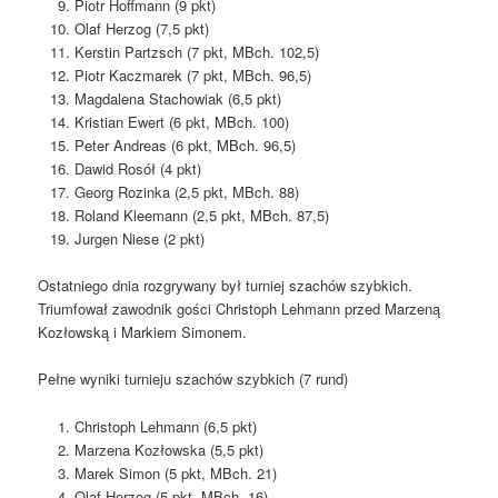
Piotr Hoffmann (9 pkt)
Olaf Herzog (7,5 pkt)
Kerstin Partzsch (7 pkt, MBch. 102,5)
Piotr Kaczmarek (7 pkt, MBch. 96,5)
Magdalena Stachowiak (6,5 pkt)
Kristian Ewert (6 pkt, MBch. 100)
Peter Andreas (6 pkt, MBch. 96,5)
Dawid Rosół (4 pkt)
Georg Rozinka (2,5 pkt, MBch. 88)
Roland Kleemann (2,5 pkt, MBch. 87,5)
Jurgen Niese (2 pkt)
Ostatniego dnia rozgrywany był turniej szachów szybkich.
Triumfował zawodnik gości Christoph Lehmann przed Marzeną
Kozłowską i Markiem Simonem.
Pełne wyniki turnieju szachów szybkich (7 rund)
Christoph Lehmann (6,5 pkt)
Marzena Kozłowska (5,5 pkt)
Marek Simon (5 pkt, MBch. 21)
Olaf Herzog (5 pkt, MBch. 16)