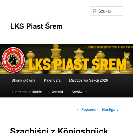
Przeskocz
do
Szuka
tekstu
LKS Piast Śrem
Główne
Strona główna
Kalendarz
Mistrzostwa Sekcji 2026
menu
Informacje o klubie
Kontakt
Archiwum
Nawigacja
←
Poprzedni
Następny
→
wpisu
Szachiści z Königsbrück