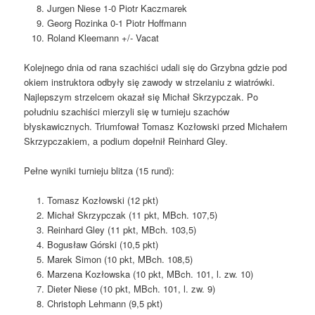
Jurgen Niese 1-0 Piotr Kaczmarek
Georg Rozinka 0-1 Piotr Hoffmann
Roland Kleemann +/- Vacat
Kolejnego dnia od rana szachiści udali się do Grzybna gdzie pod
okiem instruktora odbyły się zawody w strzelaniu z wiatrówki.
Najlepszym strzelcem okazał się Michał Skrzypczak. Po
południu szachiści mierzyli się w turnieju szachów
błyskawicznych. Triumfował Tomasz Kozłowski przed Michałem
Skrzypczakiem, a podium dopełnił Reinhard Gley.
Pełne wyniki turnieju blitza (15 rund):
Tomasz Kozłowski (12 pkt)
Michał Skrzypczak (11 pkt, MBch. 107,5)
Reinhard Gley (11 pkt, MBch. 103,5)
Bogusław Górski (10,5 pkt)
Marek Simon (10 pkt, MBch. 108,5)
Marzena Kozłowska (10 pkt, MBch. 101, l. zw. 10)
Dieter Niese (10 pkt, MBch. 101, l. zw. 9)
Christoph Lehmann (9,5 pkt)