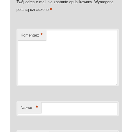
Twój adres e-mail nie zostanie opublikowany.
Wymagane
*
pola są oznaczone
*
Komentarz
*
Nazwa