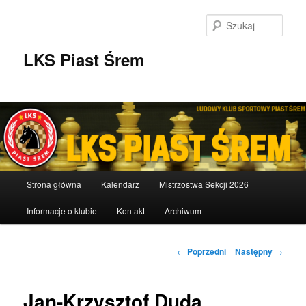
Przeskocz
do
Szuka
tekstu
LKS Piast Śrem
Główne
Strona główna
Kalendarz
Mistrzostwa Sekcji 2026
menu
Informacje o klubie
Kontakt
Archiwum
Nawigacja
←
Poprzedni
Następny
→
wpisu
Jan-Krzysztof Duda