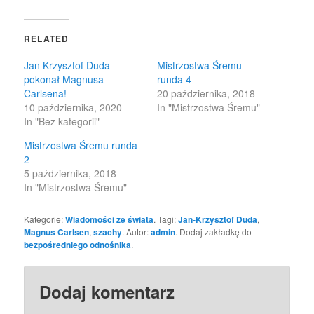
on
on
Twitter
Facebook
(Opens
(Opens
in
in
RELATED
new
new
window)
window)
Jan Krzysztof Duda
Mistrzostwa Śremu –
pokonał Magnusa
runda 4
Carlsena!
20 października, 2018
10 października, 2020
In "Mistrzostwa Śremu"
In "Bez kategorii"
Mistrzostwa Śremu runda
2
5 października, 2018
In "Mistrzostwa Śremu"
Kategorie:
Wiadomości ze świata
. Tagi:
Jan-Krzysztof Duda
,
Magnus Carlsen
,
szachy
. Autor:
admin
. Dodaj zakładkę do
bezpośredniego odnośnika
.
Dodaj komentarz