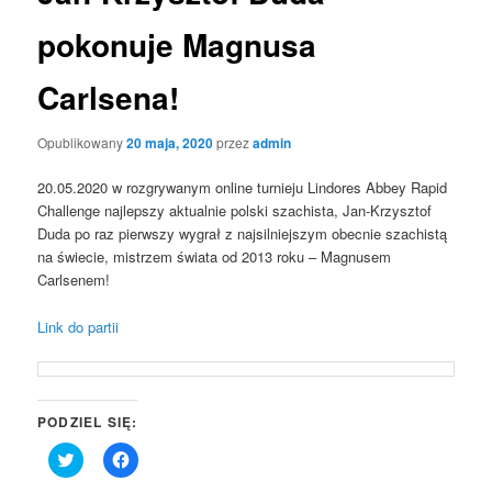
pokonuje Magnusa
Carlsena!
Opublikowany
20 maja, 2020
przez
admin
20.05.2020 w rozgrywanym online turnieju Lindores Abbey Rapid
Challenge najlepszy aktualnie polski szachista, Jan-Krzysztof
Duda po raz pierwszy wygrał z najsilniejszym obecnie szachistą
na świecie, mistrzem świata od 2013 roku – Magnusem
Carlsenem!
Link do partii
PODZIEL SIĘ:
Click
Click
to
to
share
share