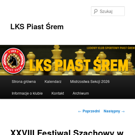
Przeskocz
do
Szuka
tekstu
LKS Piast Śrem
Główne
Strona główna
Kalendarz
Mistrzostwa Sekcji 2026
menu
Informacje o klubie
Kontakt
Archiwum
Nawigacja
←
Poprzedni
Następny
→
wpisu
XXVIII Festiwal Szachowy w