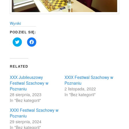
Wyniki
PODZIEL SIĘ:
Click
Click
to
to
share
share
on
on
Twitter
Facebook
(Opens
(Opens
in
in
RELATED
new
new
window)
window)
XXX Jubileuszowy
XXIX Festiwal Szachowy w
Festiwal Szachowy w
Poznaniu
Poznaniu
2 listopada, 2022
28 sierpnia, 2023
In "Bez kategorii"
In "Bez kategorii"
XXXI Festiwal Szachowy w
Poznaniu
29 sierpnia, 2024
In "Bez kategorii"