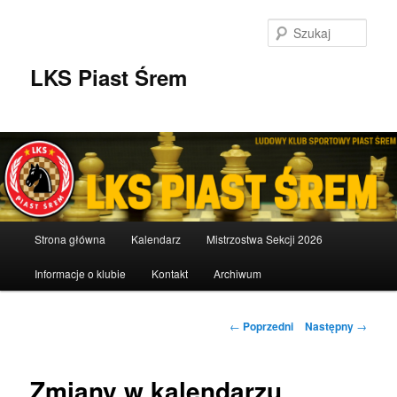
Przeskocz
do
Szuka
tekstu
LKS Piast Śrem
Główne
Strona główna
Kalendarz
Mistrzostwa Sekcji 2026
menu
Informacje o klubie
Kontakt
Archiwum
Nawigacja
←
Poprzedni
Następny
→
wpisu
Zmiany w kalendarzu