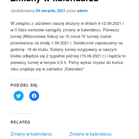
Opublikowany
29 sierpnia, 2021
przez
admin
W związku z udziałem naszej drużyny w dniach 4-12.09.2021 r.
w II lidze seniorów nastąpiły zmiany w kalendarzu. Pierwszy
turniej (Mistrzostwa Sekcji na 15 minut IV turniej) został
przeniesiony na środę 1.09.2021 r. Serdecznie zapraszamy na
godzinę 18 do klubu. Kolejny turniej rozgrywany w naszym
klubie odbędzie się 2 tygodnie później (15.09.2021 r.) i będzie to
pierwszy turniej w tempie 0,5 h. Pełny wykaz imprez do końca
roku znajduje się w zakładce „Kalendarz”
PODZIEL SIĘ:
Click
Click
to
to
share
share
on
on
Twitter
Facebook
(Opens
(Opens
in
in
RELATED
new
new
window)
window)
Zmiany w kalendarzu
Zmiana w kalendarzu