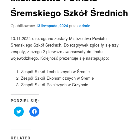
Śremskiego Szkół Średnich
Opublikowany
13 listopada, 2024
przez
admin
13.11.2024 r. rozegrane zostały Mistrzostwa Powiatu
Śremskiego Szkół Średnich. Do rozgrywek zgłosiły się trzy
zespoły, z czego 2 pierwsze awansowały do finału
wojewódzkiego. Kolejność prezentuje się następująco:
Zespół Szkół Technicznych w Śremie
Zespół Szkół Ekonomicznych w Śremie
Zespół Szkół Rolniczych w Grzybnie
PODZIEL SIĘ:
Click
Click
to
to
share
share
on
on
Twitter
Facebook
(Opens
(Opens
in
in
RELATED
new
new