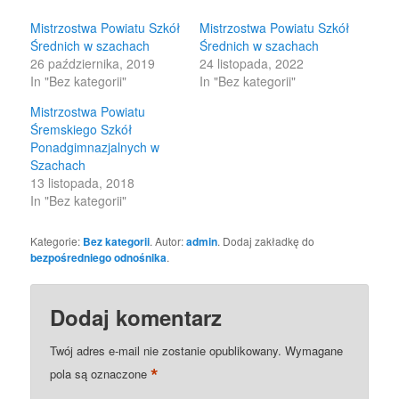
window)
window)
Mistrzostwa Powiatu Szkół
Mistrzostwa Powiatu Szkół
Średnich w szachach
Średnich w szachach
26 października, 2019
24 listopada, 2022
In "Bez kategorii"
In "Bez kategorii"
Mistrzostwa Powiatu
Śremskiego Szkół
Ponadgimnazjalnych w
Szachach
13 listopada, 2018
In "Bez kategorii"
Kategorie:
Bez kategorii
. Autor:
admin
. Dodaj zakładkę do
bezpośredniego odnośnika
.
Dodaj komentarz
Twój adres e-mail nie zostanie opublikowany.
Wymagane
*
pola są oznaczone