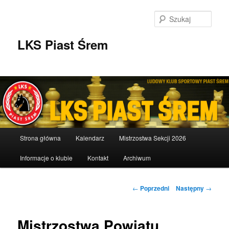
Przeskocz
do
Szuka
tekstu
LKS Piast Śrem
Główne
Strona główna
Kalendarz
Mistrzostwa Sekcji 2026
menu
Informacje o klubie
Kontakt
Archiwum
Nawigacja
←
Poprzedni
Następny
→
wpisu
Mistrzostwa Powiatu