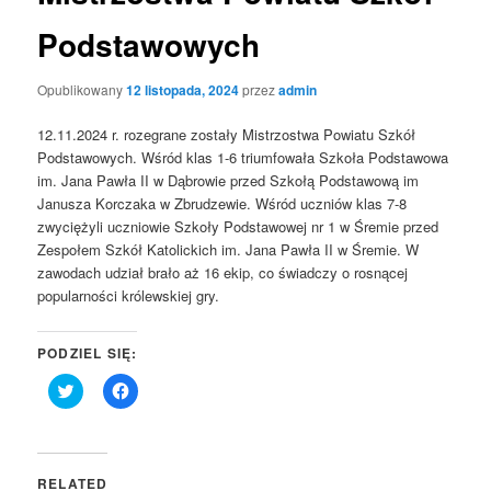
Podstawowych
Opublikowany
12 listopada, 2024
przez
admin
12.11.2024 r. rozegrane zostały Mistrzostwa Powiatu Szkół
Podstawowych. Wśród klas 1-6 triumfowała Szkoła Podstawowa
im. Jana Pawła II w Dąbrowie przed Szkołą Podstawową im
Janusza Korczaka w Zbrudzewie. Wśród uczniów klas 7-8
zwyciężyli uczniowie Szkoły Podstawowej nr 1 w Śremie przed
Zespołem Szkół Katolickich im. Jana Pawła II w Śremie. W
zawodach udział brało aż 16 ekip, co świadczy o rosnącej
popularności królewskiej gry.
PODZIEL SIĘ:
Click
Click
to
to
share
share
on
on
Twitter
Facebook
(Opens
(Opens
in
in
RELATED
new
new