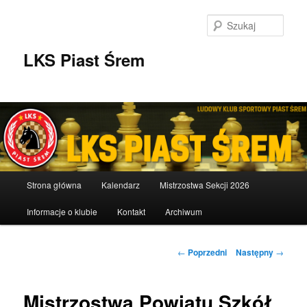
Przeskocz
do
Szuka
tekstu
LKS Piast Śrem
Główne
Strona główna
Kalendarz
Mistrzostwa Sekcji 2026
menu
Informacje o klubie
Kontakt
Archiwum
Nawigacja
←
Poprzedni
Następny
→
wpisu
Mistrzostwa Powiatu Szkół