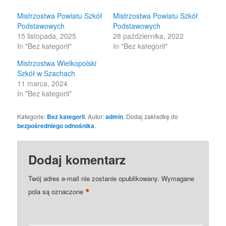
window)
window)
Mistrzostwa Powiatu Szkół
Mistrzostwa Powiatu Szkół
Podstawowych
Podstawowych
15 listopada, 2025
28 października, 2022
In "Bez kategorii"
In "Bez kategorii"
Mistrzostwa Wielkopolski
Szkół w Szachach
11 marca, 2024
In "Bez kategorii"
Kategorie:
Bez kategorii
. Autor:
admin
. Dodaj zakładkę do
bezpośredniego odnośnika
.
Dodaj komentarz
Twój adres e-mail nie zostanie opublikowany.
Wymagane
*
pola są oznaczone