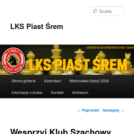
Przeskocz
do
Szuka
tekstu
LKS Piast Śrem
Główne
Strona główna
Kalendarz
Mistrzostwa Sekcji 2026
menu
Informacje o klubie
Kontakt
Archiwum
Nawigacja
←
Poprzedni
Następny
→
wpisu
Wesprzyj Klub Szachowy