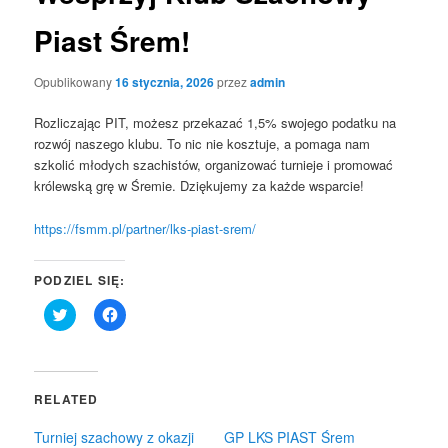
Piast Śrem!
Opublikowany
16 stycznia, 2026
przez
admin
Rozliczając PIT, możesz przekazać 1,5% swojego podatku na
rozwój naszego klubu. To nic nie kosztuje, a pomaga nam
szkolić młodych szachistów, organizować turnieje i promować
królewską grę w Śremie. Dziękujemy za każde wsparcie!
https://fsmm.pl/partner/lks-piast-srem/
PODZIEL SIĘ:
Click
Click
to
to
share
share
on
on
Twitter
Facebook
(Opens
(Opens
in
in
RELATED
new
new
window)
window)
Turniej szachowy z okazji
GP LKS PIAST Śrem