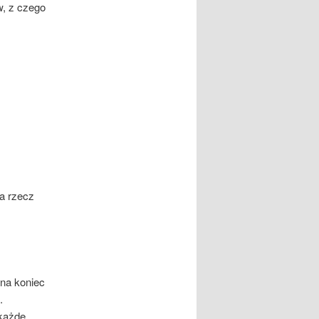
w, z czego
na rzecz
 na koniec
.
 każde