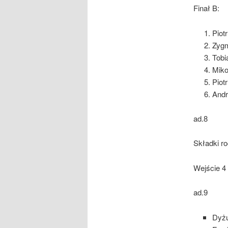
Finał B:
Piot
Zyg
Tobi
Miko
Piot
Andr
ad.8
Składki ro
Wejście 4 
ad.9
Dyż