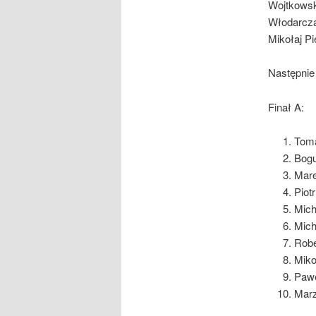
Wojtkowsk
Włodarcza
Mikołaj Pi
Następnie 
Finał A:
Tom
Bogu
Mar
Piot
Mich
Mic
Robe
Miko
Pawe
Mar