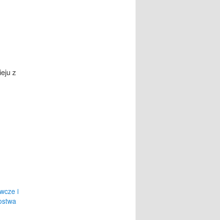
eju z
wcze i
ostwa