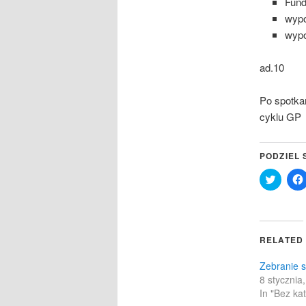
Fund
wypo
wypo
ad.10
Po spotkan
cyklu GP
PODZIEL 
Click
to
share
on
Twitter
(Opens
in
RELATED
new
windo
Zebranie 
8 stycznia
In "Bez kat