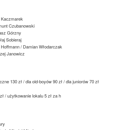
r Kaczmarek
munt Czubanowski
asz Górzny
łaj Sobieraj
r Hoffmann / Damian Włodarczak
zej Janowicz
czne 130 zł / dla old-boyów 90 zł / dla juniorów 70 zł
zł / użytkowanie lokalu 5 zł za h
ury