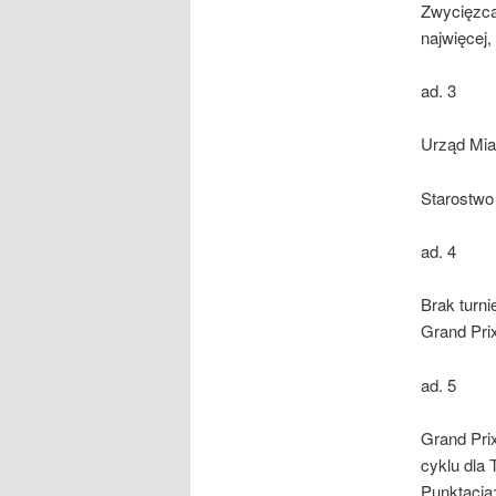
Zwycięzcą
najwięcej
ad. 3
Urząd Mia
Starostwo
ad. 4
Brak turni
Grand Pri
ad. 5
Grand Prix
cyklu dla 
Punktacja: