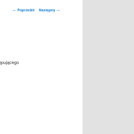
Nawigacja
←
Poprzedni
Następny
→
wpisu
tępującego