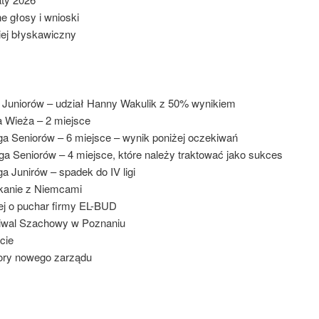
e głosy i wnioski
iej błyskawiczny
Juniorów – udział Hanny Wakulik z 50% wynikiem
a Wieża – 2 miejsce
Liga Seniorów – 6 miejsce – wynik poniżej oczekiwań
iga Seniorów – 4 miejsce, które należy traktować jako sukces
Liga Junirów – spadek do IV ligi
kanie z Niemcami
iej o puchar firmy EL-BUD
iwal Szachowy w Poznaniu
ecie
ry nowego zarządu