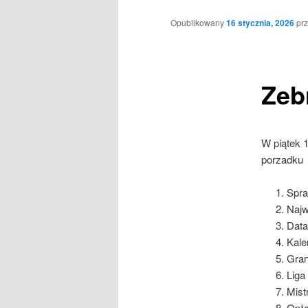
Opublikowany
16 stycznia, 2026
pr
Zeb
W piątek 
porzadku
Spra
Najw
Data
Kale
Gran
Liga
Mist
Opła