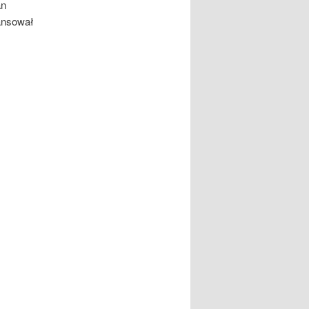
an
wansował