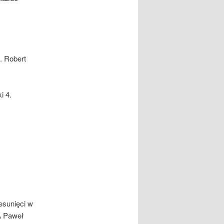
. Robert
i 4.
esunięci w
 A Paweł