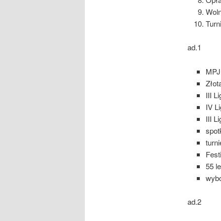
Woln
Turn
ad.1
MPJ 
Złot
III 
IV L
III 
spot
turn
Fest
55 l
wybo
ad.2