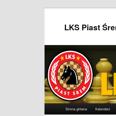
Przeskocz
do
tekstu
LKS Piast Śr
Główne
Strona główna
Kalendarz
menu