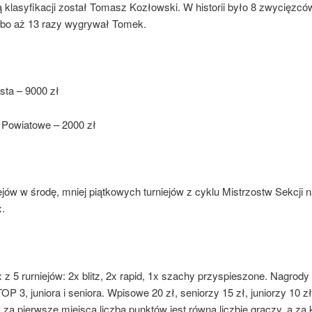
 klasyfikacji został Tomasz Kozłowski. W historii było 8 zwycięzcó
, bo aż 13 razy wygrywał Tomek.
sta – 9000 zł
 Powiatowe – 2000 zł
ejów w środę, mniej piątkowych turniejów z cyklu Mistrzostw Sekcji 
x.
 z 5 rurniejów: 2x blitz, 2x rapid, 1x szachy przyspieszone. Nagrody
TOP 3, juniora i seniora. Wpisowe 20 zł, seniorzy 15 zł, juniorzy 10 zł
 za pierwsze miejsca liczba punktów jest równa liczbie graczy, a za