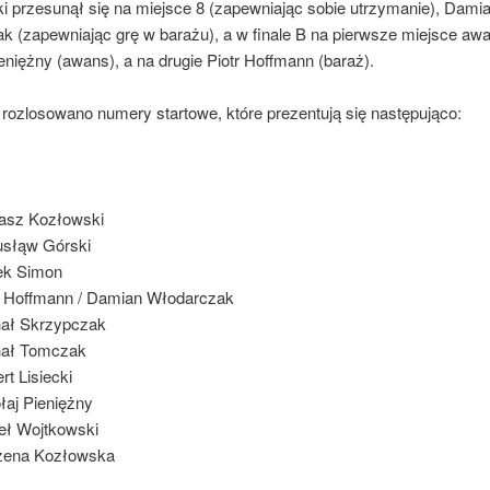
i przesunął się na miejsce 8 (zapewniając sobie utrzymanie), Dami
k (zapewniając grę w barażu), a w finale B na pierwsze miejsce a
eniężny (awans), a na drugie Piotr Hoffmann (baraż).
rozlosowano numery startowe, które prezentują się następująco:
asz Kozłowski
słąw Górski
ek Simon
r Hoffmann / Damian Włodarczak
ał Skrzypczak
hał Tomczak
rt Lisiecki
łaj Pieniężny
ł Wojtkowski
zena Kozłowska