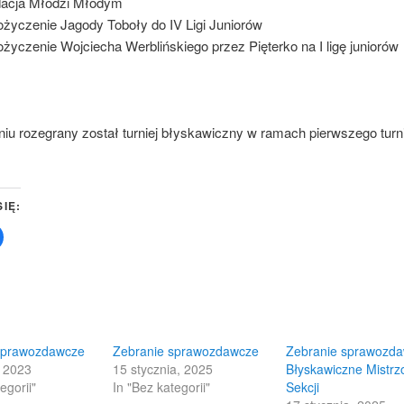
acja Młodzi Młodym
życzenie Jagody Toboły do IV Ligi Juniorów
życzenie Wojciecha Werblińskiego przez Pięterko na I ligę juniorów
iu rozegrany został turniej błyskawiczny w ramach pierwszego turni
SIĘ:
Click
to
share
on
Facebook
(Opens
in
new
w)
window)
sprawozdawcze
Zebranie sprawozdawcze
Zebranie sprawozda
, 2023
15 stycznia, 2025
Błyskawiczne Mistrz
egorii"
In "Bez kategorii"
Sekcji