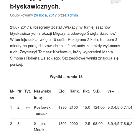
błyskawicznych.
Opublikowany
24 lipca, 2017
przez
admin
21.07.2017 r. rozegrany został „Wakacyjny turniej szachów
błyskawicznych z okazji Międzynarodowego Święta Szachów”.
W turnieju udział wzięło 10 osób. Rozegrano 2 koła, tempem 3
minuty na partię dla zawodnika + 2 sekundy za każdy wykonany
ruch. Zwyciężył Tomasz Kozłowski, który wyprzedził Marka
Simona i Roberta Lisieckiego. Szczegółowe wyniki znajdują się
poniżej:
Wyniki – runda 18
M-
Nr
Tyt.
Nazwisko
Elo
Rank.
Pkt.
S.B.
vs+
ce
Imię
1
2
I++
Kozłowski,
1895
2100
15.0
124.00
9;3;4;5;6;7;1;4
Tomasz
2
3
I
Simon,
1802
2000
12.5
98.00
8;9;4;5;7;8;9;2
Marek