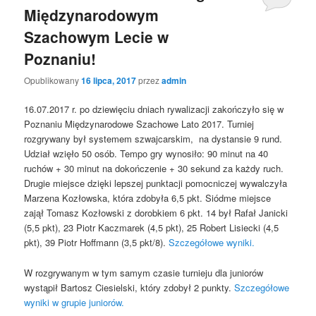
Międzynarodowym
Szachowym Lecie w
Poznaniu!
Opublikowany
16 lipca, 2017
przez
admin
16.07.2017 r. po dziewięciu dniach rywalizacji zakończyło się w
Poznaniu Międzynarodowe Szachowe Lato 2017. Turniej
rozgrywany był systemem szwajcarskim, na dystansie 9 rund.
Udział wzięło 50 osób. Tempo gry wynosiło: 90 minut na 40
ruchów + 30 minut na dokończenie + 30 sekund za każdy ruch.
Drugie miejsce dzięki lepszej punktacji pomocniczej wywalczyła
Marzena Kozłowska, która zdobyła 6,5 pkt. Siódme miejsce
zajął Tomasz Kozłowski z dorobkiem 6 pkt. 14 był Rafał Janicki
(5,5 pkt), 23 Piotr Kaczmarek (4,5 pkt), 25 Robert Lisiecki (4,5
pkt), 39 Piotr Hoffmann (3,5 pkt/8).
Szczegółowe wyniki.
W rozgrywanym w tym samym czasie turnieju dla juniorów
wystąpił Bartosz Ciesielski, który zdobył 2 punkty.
Szczegółowe
wyniki w grupie juniorów.