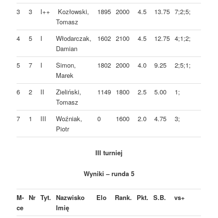
3
3
I++
Kozłowski,
1895
2000
4.5
13.75
7;2;5;
Tomasz
4
5
I
Włodarczak,
1602
2100
4.5
12.75
4;1;2;
Damian
5
7
I
Simon,
1802
2000
4.0
9.25
2;5;1;
Marek
6
2
II
Zieliński,
1149
1800
2.5
5.00
1;
Tomasz
7
1
III
Woźniak,
0
1600
2.0
4.75
3;
Piotr
III turniej
Wyniki – runda 5
M-
Nr
Tyt.
Nazwisko
Elo
Rank.
Pkt.
S.B.
vs+
ce
Imię