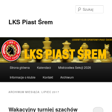
Przeskocz
Przeskocz
do
do
Szuka
tekstu
widgetów
LKS Piast Śrem
Główne
Strona główna
Kalendarz
Mistrzostwa Sekcji 2026
menu
Informacje o klubie
Kontakt
Archiwum
ARCHIWUM MIESIĄCA:
LIPIEC 2017
Wakacyjny turniej szachów