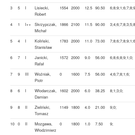
3
5
I
Lisiecki,
1554
2000
12.5
90.50
6;8;9;1;6;7;8;9
Robert
4
1
I++
Skrzypczak,
1866
2100
11.5
90.00
3;4;6;7;8;3;5;8
Michał
5
4
I
Koliński,
1783
2000
11.0
73.00
7;8;6;7;8;9;1;6
Stanisław
6
7
I
Janicki,
1572
2000
9.0
56.00
6;8;6;8;9;1;0;
Rafał
7
9
III
Woźniak,
0
1600
7.5
56.00
4;6;7;8;1;6;
Piotr
8
6
I
Włodarczak,
1602
2000
6.0
38.25
8;1;3;0;
Damian
9
8
II
Zieliński,
1149
1800
4.0
21.00
9;0;
Tomasz
10
0
II
Mozgawa,
0
1800
1.0
7.50
9;
Włodzimierz