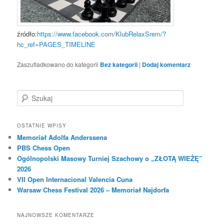
źródło:
https://www.facebook.com/KlubRelaxSrem/?
hc_ref=PAGES_TIMELINE
Zaszufladkowano do kategorii
Bez kategorii
|
Dodaj komentarz
S
z
u
k
OSTATNIE WPISY
a
Memoriał Adolfa Anderssena
j
PBS Chess Open
Ogólnopolski Masowy Turniej Szachowy o „ZŁOTĄ WIEŻĘ”
2026
VII Open Internacional Valencia Cuna
Warsaw Chess Festival 2026 – Memoriał Najdorfa
NAJNOWSZE KOMENTARZE