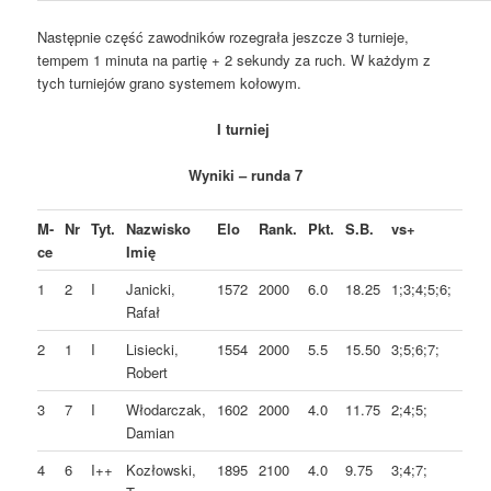
Następnie część zawodników rozegrała jeszcze 3 turnieje,
tempem 1 minuta na partię + 2 sekundy za ruch. W każdym z
tych turniejów grano systemem kołowym.
I turniej
Wyniki – runda 7
M-
Nr
Tyt.
Nazwisko
Elo
Rank.
Pkt.
S.B.
vs+
ce
Imię
1
2
I
Janicki,
1572
2000
6.0
18.25
1;3;4;5;6;
Rafał
2
1
I
Lisiecki,
1554
2000
5.5
15.50
3;5;6;7;
Robert
3
7
I
Włodarczak,
1602
2000
4.0
11.75
2;4;5;
Damian
4
6
I++
Kozłowski,
1895
2100
4.0
9.75
3;4;7;