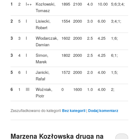
1
2
I++
Kozłowski,
1895
2100
4.0
10.00
5;6;3;4;
Tomasz
2
5
I
Lisiecki,
1554
2000
3.0
6.00
3;4;1;
Robert
3
3
I
Włodarczak,
1602
2000
2.5
4.25
1;6;
Damian
3
4
I
Simon,
1802
2000
2.5
4.25
6;1;
Marek
5
6
I
Janicki,
1572
2000
2.0
4.00
1;5;
Rafał
6
1
III
Woźniak,
0
1600
1.0
4.00
2;
Piotr
Zaszufladkowano do kategorii
Bez kategorii
|
Dodaj komentarz
Marzena Kozłowska druga na