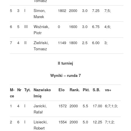
Tomasz
5
3
I
Simon,
1802
2000
3.0
7.25
7;5;
Marek
6
5
III
Woźniak,
0
1600
3.0
6.75
4;6;
Piotr
7
4
II
Zieliński,
1149
1800
2.5
6.00
3;
Tomasz
II turniej
Wyniki – runda 7
M-
Nr
Tyt.
Nazwisko
Elo
Rank.
Pkt.
S.B.
vs+
ce
Imię
1
4
I
Janicki,
1572
2000
5.5
17.00
6;7;1;3;
Rafał
2
6
I
Lisiecki,
1554
2000
5.0
12.25
7;1;2;
Robert