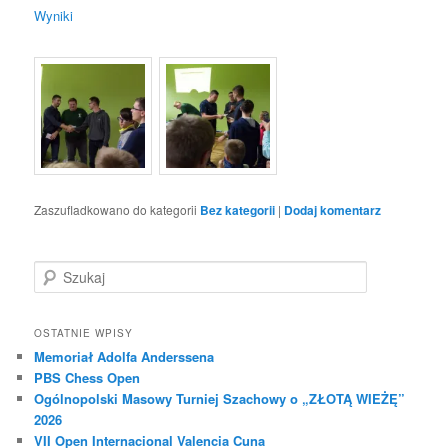
Wyniki
Zaszufladkowano do kategorii
Bez kategorii
|
Dodaj komentarz
S
z
u
k
OSTATNIE WPISY
a
Memoriał Adolfa Anderssena
j
PBS Chess Open
Ogólnopolski Masowy Turniej Szachowy o „ZŁOTĄ WIEŻĘ”
2026
VII Open Internacional Valencia Cuna