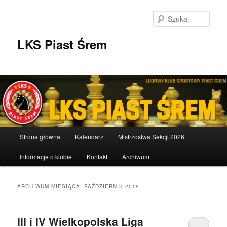
Przeskocz
Przeskocz
do
do
Szuka
tekstu
widgetów
LKS Piast Śrem
Główne
Strona główna
Kalendarz
Mistrzostwa Sekcji 2026
menu
Informacje o klubie
Kontakt
Archiwum
ARCHIWUM MIESIĄCA:
PAŹDZIERNIK 2019
III i IV Wielkopolska Liga