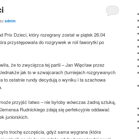
i
zez
admin
d Prix Dzieci, który rozegrany został w piątek 26.04
óra przystępowała do rozgrywek w roli faworytki po
wiła, że to zwycięzca tej partii – Jan Więcław przez
Jednakże jak to w szwajcarach (turniejach rozgrywanych
to ostatnie rundy decydują o wyniku i ta szachowa
a.
e może przyjść łatwo – nie byłoby wówczas żadną sztuką,
Klemensa Rudnickiego zdają się perfekcyjnie oddawać
k juniorskich.
 było trochę szczęścia, gdyż sama wygrana (która