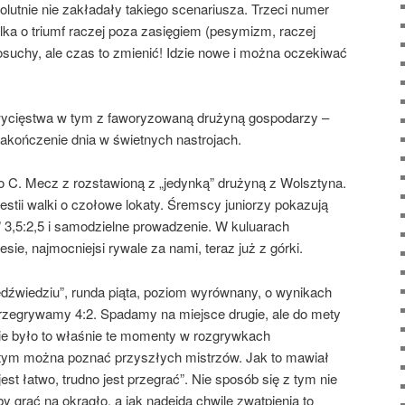
olutnie nie zakładały takiego scenariusza. Trzeci numer
lka o triumf raczej poza zasięgiem (pesymizm, raczej
osuchy, ale czas to zmienić! Idzie nowe i można oczekiwać
wycięstwa w tym z faworyzowaną drużyną gospodarzy –
akończenie dnia w świetnych nastrojach.
go C. Mecz z rozstawioną z „jedynką” drużyną z Wolsztyna.
estii walki o czołowe lokaty. Śremscy juniorzy pokazują
” 3,5:2,5 i samodzielne prowadzenie. W kuluarach
ie, najmocniejsi rywale za nami, teraz już z górki.
iedźwiedziu”, runda piąta, poziom wyrównany, o wynikach
rzegrywamy 4:2. Spadamy na miejsce drugie, ale do mety
nie było to właśnie te momenty w rozgrywkach
tym można poznać przyszłych mistrzów. Jak to mawiał
t łatwo, trudno jest przegrać”. Nie sposób się z tym nie
y grać na okrągło, a jak nadejdą chwilę zwątpienia to