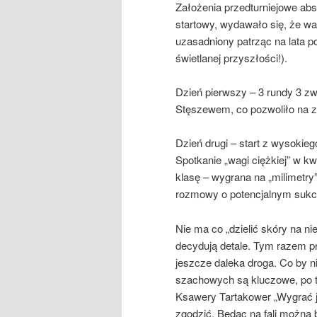
Założenia przedturniejowe abs
startowy, wydawało się, że wa
uzasadniony patrząc na lata p
świetlanej przyszłości!).
Dzień pierwszy – 3 rundy 3 z
Stęszewem, co pozwoliło na z
Dzień drugi – start z wysokie
Spotkanie „wagi ciężkiej” w kw
klasę – wygrana na „milimetry
rozmowy o potencjalnym sukces
Nie ma co „dzielić skóry na n
decydują detale. Tym razem p
jeszcze daleka droga. Co by 
szachowych są kluczowe, po 
Ksawery Tartakower „Wygrać jes
zgodzić. Będąc na fali można b