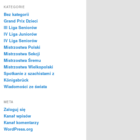
KATEGORIE
Bez kategorii
Grand Prix Dzieci
III Liga Seniorów
IV Liga Juniorów
IV Liga Seniorów
Mistrzostwa Polski
Mistrzostwa Sekcji
Mistrzostwa Śremu
Mistrzostwa Wielkopolski
Spotkanie z szachistami z
Königsbrück
Wiadomości ze świata
META
Zaloguj się
Kanał wpisów
Kanał komentarzy
WordPress.org