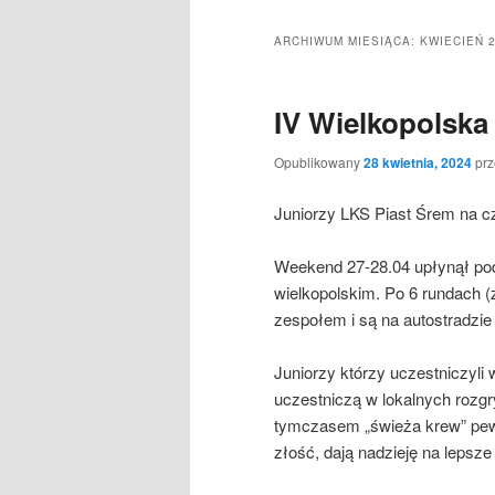
ARCHIWUM MIESIĄCA:
KWIECIEŃ 
IV Wielkopolska
Opublikowany
28 kwietnia, 2024
pr
Juniorzy LKS Piast Śrem na cz
Weekend 27-28.04 upłynął po
wielkopolskim. Po 6 rundach (
zespołem i są na autostradzie 
Juniorzy którzy uczestniczyli
uczestniczą w lokalnych rozgry
tymczasem „świeża krew” pew
złość, dają nadzieję na lepsze 