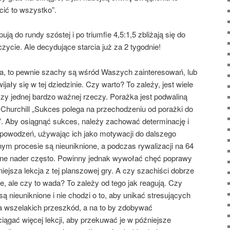
ić to wszystko”.
ują do rundy szóstej i po triumfie 4,5:1,5 zbliżają się do
ycie. Ale decydujące starcia już za 2 tygodnie!
jsca, to pewnie szachy są wśród Waszych zainteresowań, lub
jały się w tej dziedzinie. Czy warto? To zależy, jest wiele
uczy jednej bardzo ważnej rzeczy. Porażka jest podwaliną
Churchill „Sukces polega na przechodzeniu od porażki do
”. Aby osiągnąć sukces, należy zachować determinację i
epowodzeń, używając ich jako motywacji do dalszego
nym procesie są nieuniknione, a podczas rywalizacji na 64
 one nader często. Powinny jednak wywołać chęć poprawy
iejsza lekcja z tej planszowej gry. A czy szachiści dobrze
, ale czy to wada? To zależy od tego jak reagują. Czy
są nieuniknione i nie chodzi o to, aby unikać stresujących
ia wszelakich przeszkód, a na to by zdobywać
iągać więcej lekcji, aby przekuwać je w późniejsze