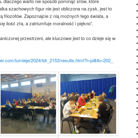
 dlaczego warto nie sposób pominąć słów, które
ka szachowych figur nie jest obliczona na zysk, jest to
 filozofów. Zapoznajcie z nią możnych tego świata, a
ię ilość zła, a zatriumfuje moralność i piękno”.
aniczonej przestrzeni, ale kluczowe jest to co dzieje się w
er.com/turnieje/2024/tdr_2153/results.html?l=pl&tb=202_