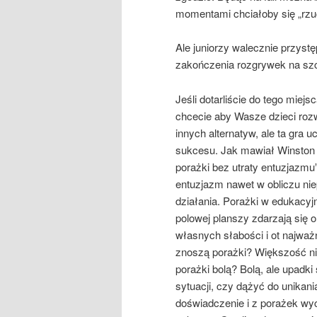
momentami chciałoby się „rzuc
Ale juniorzy walecznie przystęp
zakończenia rozgrywek na szcz
Jeśli dotarliście do tego mie
chcecie aby Wasze dzieci rozwi
innych alternatyw, ale ta gra 
sukcesu. Jak mawiał Winston 
porażki bez utraty entuzjazmu
entuzjazm nawet w obliczu ni
działania. Porażki w edukacyj
polowej planszy zdarzają się
własnych słabości i ot najważn
znoszą porażki? Większość nie
porażki bolą? Bolą, ale upadki 
sytuacji, czy dążyć do unikan
doświadczenie i z porażek wyc