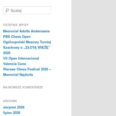
S
z
u
k
OSTATNIE WPISY
a
Memoriał Adolfa Anderssena
j
PBS Chess Open
Ogólnopolski Masowy Turniej
Szachowy o „ZŁOTĄ WIEŻĘ”
2026
VII Open Internacional
Valencia Cuna
Warsaw Chess Festival 2026 –
Memoriał Najdorfa
NAJNOWSZE KOMENTARZE
ARCHIWA
sierpień 2026
lipiec 2026