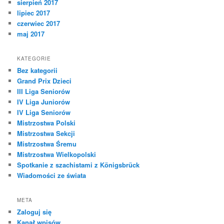
sierpień 2017
lipiec 2017
czerwiec 2017
maj 2017
KATEGORIE
Bez kategorii
Grand Prix Dzieci
III Liga Seniorów
IV Liga Juniorów
IV Liga Seniorów
Mistrzostwa Polski
Mistrzostwa Sekcji
Mistrzostwa Śremu
Mistrzostwa Wielkopolski
Spotkanie z szachistami z Königsbrück
Wiadomości ze świata
META
Zaloguj się
Kanał wpisów