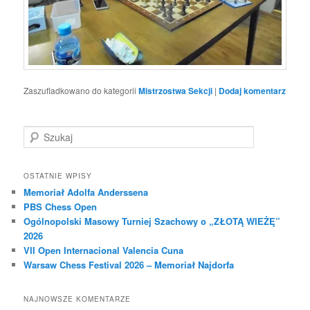
Zaszufladkowano do kategorii
Mistrzostwa Sekcji
|
Dodaj komentarz
S
z
u
k
OSTATNIE WPISY
a
Memoriał Adolfa Anderssena
j
PBS Chess Open
Ogólnopolski Masowy Turniej Szachowy o „ZŁOTĄ WIEŻĘ”
2026
VII Open Internacional Valencia Cuna
Warsaw Chess Festival 2026 – Memoriał Najdorfa
NAJNOWSZE KOMENTARZE