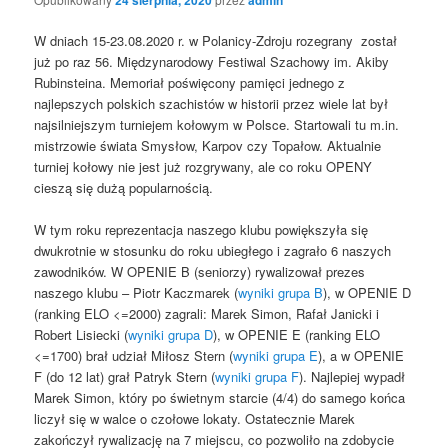
W dniach 15-23.08.2020 r. w Polanicy-Zdroju rozegrany został
już po raz 56. Międzynarodowy Festiwal Szachowy im. Akiby
Rubinsteina. Memoriał poświęcony pamięci jednego z
najlepszych polskich szachistów w historii przez wiele lat był
najsilniejszym turniejem kołowym w Polsce. Startowali tu m.in.
mistrzowie świata Smysłow, Karpov czy Topałow. Aktualnie
turniej kołowy nie jest już rozgrywany, ale co roku OPENY
cieszą się dużą popularnością.
W tym roku reprezentacja naszego klubu powiększyła się
dwukrotnie w stosunku do roku ubiegłego i zagrało 6 naszych
zawodników. W OPENIE B (seniorzy) rywalizował prezes
naszego klubu – Piotr Kaczmarek (
wyniki grupa B
), w OPENIE D
(ranking ELO <=2000) zagrali: Marek Simon, Rafał Janicki i
Robert Lisiecki (
wyniki grupa D
), w OPENIE E (ranking ELO
<=1700) brał udział Miłosz Stern (
wyniki grupa E
), a w OPENIE
F (do 12 lat) grał Patryk Stern (
wyniki grupa F
). Najlepiej wypadł
Marek Simon, który po świetnym starcie (4/4) do samego końca
liczył się w walce o czołowe lokaty. Ostatecznie Marek
zakończył rywalizację na 7 miejscu, co pozwoliło na zdobycie