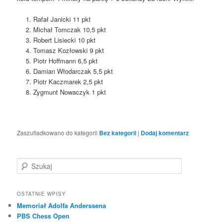
Rafał Janicki 11 pkt
Michał Tomczak 10,5 pkt
Robert Lisiecki 10 pkt
Tomasz Kozłowski 9 pkt
Piotr Hoffmann 6,5 pkt
Damian Włodarczak 5,5 pkt
Piotr Kaczmarek 2,5 pkt
Zygmunt Nowaczyk 1 pkt
Zaszufladkowano do kategorii
Bez kategorii
|
Dodaj komentarz
S
z
u
k
OSTATNIE WPISY
a
Memoriał Adolfa Anderssena
j
PBS Chess Open