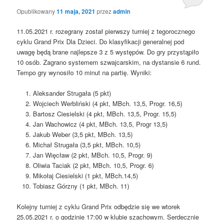
Opublikowany
11 maja, 2021
przez
admin
11.05.2021 r. rozegrany został pierwszy turniej z tegorocznego
cyklu Grand Prix Dla Dzieci. Do klasyfikacji generalnej pod
uwagę będą brane najlepsze 3 z 5 występów. Do gry przystąpiło
10 osób. Zagrano systemem szwajcarskim, na dystansie 6 rund.
Tempo gry wynosiło 10 minut na partię. Wyniki:
Aleksander Strugała (5 pkt)
Wojciech Werbliński (4 pkt, MBch. 13,5, Progr. 16,5)
Bartosz Ciesielski (4 pkt, MBch. 13,5, Progr. 15,5)
Jan Wachowicz (4 pkt, MBch. 13,5, Progr 13,5)
Jakub Weber (3,5 pkt, MBch. 13,5)
Michał Strugała (3,5 pkt, MBch. 10,5)
Jan Więcław (2 pkt, MBch. 10,5, Progr. 9)
Oliwia Taciak (2 pkt, MBch. 10,5, Progr. 6)
Mikołaj Ciesielski (1 pkt, MBch.14,5)
Tobiasz Górzny (1 pkt, MBch. 11)
Kolejny turniej z cyklu Grand Prix odbędzie się we wtorek
25.05.2021 r. o godzinie 17:00 w klubie szachowym. Serdecznie