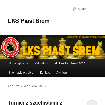
Przeskocz
Przeskocz
do
do
Szuka
tekstu
widgetów
LKS Piast Śrem
Główne
Strona główna
Kalendarz
Mistrzostwa Sekcji 2026
menu
Informacje o klubie
Kontakt
Archiwum
ARCHIWUM MIESIĄCA:
MAJ 2021
Turniej z szachistami z