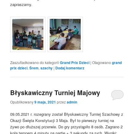
zapraszamy.
Zaszufladkowano do kategorii
Grand Prix Dzieci
|
Otagowano
grand
prix dzieci
,
Śrem
,
szachy
|
Dodaj komentarz
Błyskawiczny Turniej Majowy
Opublikowany
9 maja, 2021
przez
admin
09.05.2021 r. rozegrany został Błyskawiczny Turniej Szachowy z
Okazji Święta Konstytucji 3 Maja. Był to pierwszy turniej na
żywo po dłuższej przerwie. Do gry przystąpiło 8 osób. Zagrano 2
koła tempem 4 minuty na partię + 3 sekundy za ruch. Wyniki: