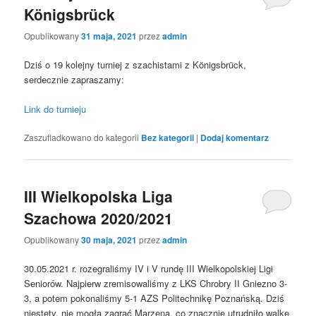
Königsbrück
Opublikowany
31 maja, 2021
przez
admin
Dziś o 19 kolejny turniej z szachistami z Königsbrück,
serdecznie zapraszamy:
Link do turnieju
Zaszufladkowano do kategorii
Bez kategorii
|
Dodaj komentarz
III Wielkopolska Liga
Szachowa 2020/2021
Opublikowany
30 maja, 2021
przez
admin
30.05.2021 r. rozegraliśmy IV i V rundę III Wielkopolskiej Ligi
Seniorów. Najpierw zremisowaliśmy z LKS Chrobry II Gniezno 3-
3, a potem pokonaliśmy 5-1 AZS Politechnikę Poznańską. Dziś
niestety, nie mogła zagrać Marzena, co znacznie utrudniło walkę