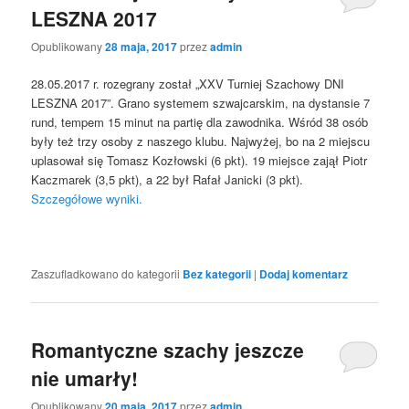
LESZNA 2017
Opublikowany
28 maja, 2017
przez
admin
28.05.2017 r. rozegrany został „XXV Turniej Szachowy DNI
LESZNA 2017”. Grano systemem szwajcarskim, na dystansie 7
rund, tempem 15 minut na partię dla zawodnika. Wśród 38 osób
były też trzy osoby z naszego klubu. Najwyżej, bo na 2 miejscu
uplasował się Tomasz Kozłowski (6 pkt). 19 miejsce zajął Piotr
Kaczmarek (3,5 pkt), a 22 był Rafał Janicki (3 pkt).
Szczegółowe wyniki.
Zaszufladkowano do kategorii
Bez kategorii
|
Dodaj komentarz
Romantyczne szachy jeszcze
nie umarły!
Opublikowany
20 maja, 2017
przez
admin