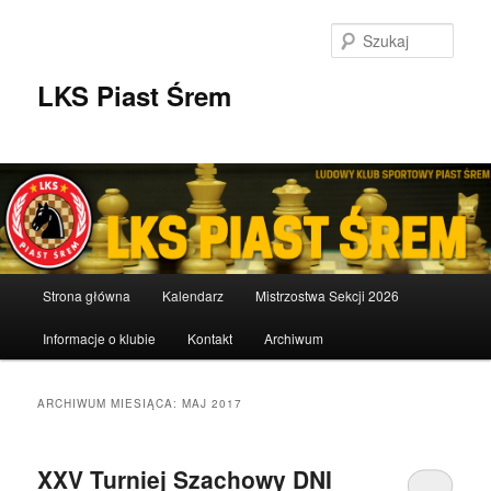
Przeskocz
Przeskocz
do
do
Szuka
tekstu
widgetów
LKS Piast Śrem
Główne
Strona główna
Kalendarz
Mistrzostwa Sekcji 2026
menu
Informacje o klubie
Kontakt
Archiwum
ARCHIWUM MIESIĄCA:
MAJ 2017
XXV Turniej Szachowy DNI