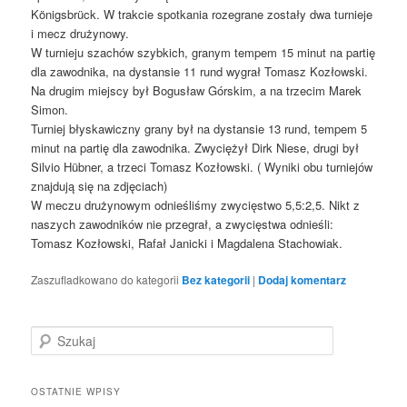
Königsbrück. W trakcie spotkania rozegrane zostały dwa turnieje
i mecz drużynowy.
W turnieju szachów szybkich, granym tempem 15 minut na partię
dla zawodnika, na dystansie 11 rund wygrał Tomasz Kozłowski.
Na
drugim miejscy był Bogusław Górskim, a na trzecim Marek
Simon.
Turniej błyskawiczny grany był na dystansie 13 rund, tempem 5
minut na partię dla zawodnika. Zwyciężył Dirk Niese, drugi był
Silvio Hübner, a trzeci Tomasz Kozłowski. ( Wyniki obu turniejów
znajdują się na zdjęciach)
W meczu drużynowym odnieśliśmy zwycięstwo 5,5:2,5. Nikt z
naszych zawodników nie przegrał, a zwycięstwa odnieśli:
Tomasz Kozłowski, Rafał Janicki i Magdalena Stachowiak.
Zaszufladkowano do kategorii
Bez kategorii
|
Dodaj komentarz
S
z
u
k
OSTATNIE WPISY
a