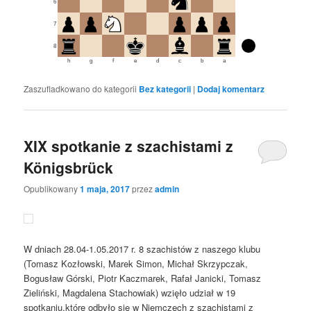
6
7
8
h
g
f
e
d
c
b
a
Zaszufladkowano do kategorii
Bez kategorii
|
Dodaj komentarz
XIX spotkanie z szachistami z
Königsbrück
Opublikowany
1 maja, 2017
przez
admin
W dniach 28.04-1.05.2017 r. 8 szachistów z naszego klubu
(Tomasz Kozłowski, Marek Simon, Michał Skrzypczak,
Bogusław Górski, Piotr Kaczmarek, Rafał Janicki, Tomasz
Zieliński, Magdalena Stachowiak) wzięło udział w 19
spotkaniu,które odbyło się w Niemczech z szachistami z