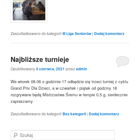
Zaszufladkowano do kategorii
III Liga Seniorów
|
Dodaj komentarz
Najbliższe turnieje
Opublikowany
4 czerwca, 2021
przez
admin
We wtorek 08.06 o godzinie 17 odbędzie się trzeci turniej z cyklu
Grand Prix Dla Dzieci, a w czwartek i piątek od godziny 18
rozgrywane będą Mistrzostwa Śremu w tempie 0,5 g, serdecznie
zapraszamy.
Zaszufladkowano do kategorii
Bez kategorii
|
Dodaj komentarz
S
z