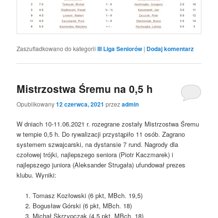
Zaszufladkowano do kategorii
III Liga Seniorów
|
Dodaj komentarz
Mistrzostwa Śremu na 0,5 h
Opublikowany
12 czerwca, 2021
przez
admin
W dniach 10-11.06.2021 r. rozegrane zostały Mistrzostwa Śremu
w tempie 0,5 h. Do rywalizacji przystąpiło 11 osób. Zagrano
systemem szwajcarski, na dystansie 7 rund. Nagrody dla
czołowej trójki, najlepszego seniora (Piotr Kaczmarek) i
najlepszego juniora (Aleksander Strugała) ufundował prezes
klubu. Wyniki:
Tomasz Kozłowski (6 pkt, MBch. 19,5)
Bogusław Górski (6 pkt, MBch. 18)
Michał Skrzypczak (4,5 pkt, MBch. 18)