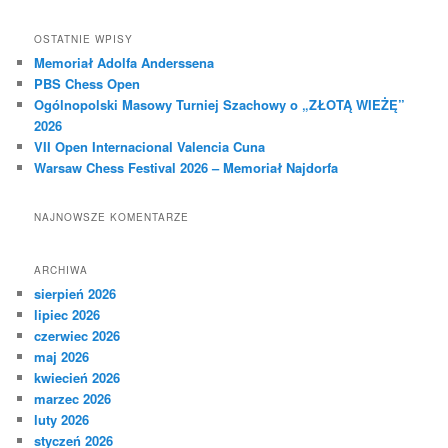
u
k
OSTATNIE WPISY
a
Memoriał Adolfa Anderssena
j
PBS Chess Open
Ogólnopolski Masowy Turniej Szachowy o „ZŁOTĄ WIEŻĘ”
2026
VII Open Internacional Valencia Cuna
Warsaw Chess Festival 2026 – Memoriał Najdorfa
NAJNOWSZE KOMENTARZE
ARCHIWA
sierpień 2026
lipiec 2026
czerwiec 2026
maj 2026
kwiecień 2026
marzec 2026
luty 2026
styczeń 2026