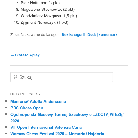
Piotr Hoffmann (3 pkt)
Magdalena Stachowiak (2 pkt)
Włodzimierz Mozgawa (1,5 pkt)
Zygmunt Nowaczyk (1 pkt)
Zaszufladkowano do kategorii
Bez kategorii
|
Dodaj komentarz
Nawigacja
←
Starsze wpisy
wpisu
S
z
u
k
OSTATNIE WPISY
a
Memoriał Adolfa Anderssena
j
PBS Chess Open
Ogólnopolski Masowy Turniej Szachowy o „ZŁOTĄ WIEŻĘ”
2026
VII Open Internacional Valencia Cuna
Warsaw Chess Festival 2026 – Memoriał Najdorfa