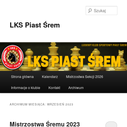
Przeskocz
Przeskocz
do
do
Szuka
tekstu
widgetów
LKS Piast Śrem
Główne
Strona główna
Kalendarz
Mistrzostwa Sekcji 2026
menu
Informacje o klubie
Kontakt
Archiwum
ARCHIWUM MIESIĄCA:
WRZESIEŃ 2023
Mistrzostwa Śremu 2023