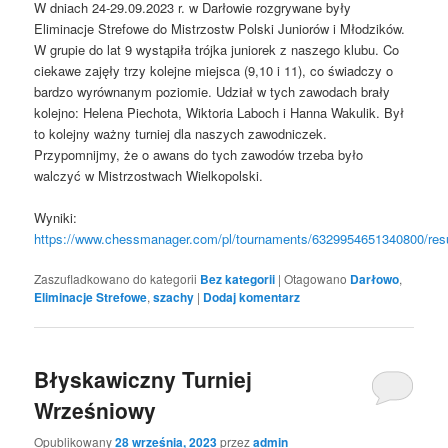
W dniach 24-29.09.2023 r. w Darłowie rozgrywane były
Eliminacje Strefowe do Mistrzostw Polski Juniorów i Młodzików.
W grupie do lat 9 wystąpiła trójka juniorek z naszego klubu. Co
ciekawe zajęły trzy kolejne miejsca (9,10 i 11), co świadczy o
bardzo wyrównanym poziomie. Udział w tych zawodach brały
kolejno: Helena Piechota, Wiktoria Laboch i Hanna Wakulik. Był
to kolejny ważny turniej dla naszych zawodniczek.
Przypomnijmy, że o awans do tych zawodów trzeba było
walczyć w Mistrzostwach Wielkopolski.
Wyniki:
https://www.chessmanager.com/pl/tournaments/6329954651340800/resu
Zaszufladkowano do kategorii
Bez kategorii
|
Otagowano
Darłowo
,
Eliminacje Strefowe
,
szachy
|
Dodaj komentarz
Błyskawiczny Turniej
Wrześniowy
Opublikowany
28 września, 2023
przez
admin